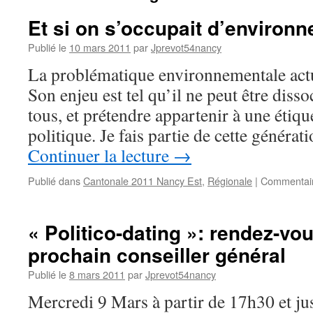
Et si on s’occupait d’enviro
Publié le
10 mars 2011
par
Jprevot54nancy
La problématique environnementale actue
Son enjeu est tel qu’il ne peut être disso
tous, et prétendre appartenir à une étiqu
politique. Je fais partie de cette généra
Continuer la lecture
→
Publié dans
Cantonale 2011 Nancy Est
,
Régionale
|
Commentair
« Politico-dating »: rendez-vo
prochain conseiller général
Publié le
8 mars 2011
par
Jprevot54nancy
Mercredi 9 Mars à partir de 17h30 et ju