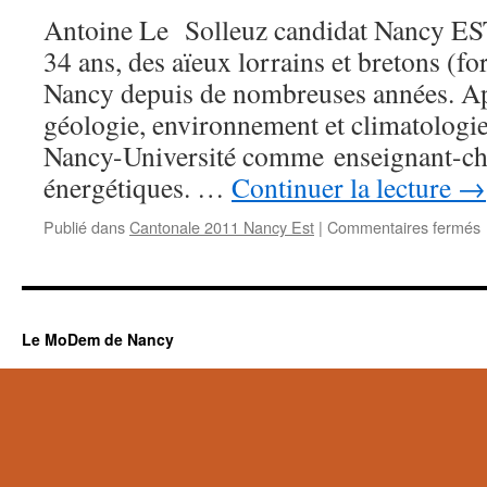
Antoine Le Solleuz candidat Nancy EST
34 ans, des aïeux lorrains et bretons (fo
Nancy depuis de nombreuses années. Ap
géologie, environnement et climatologie
Nancy-Université comme enseignant-ch
énergétiques. …
Continuer la lecture
→
Publié dans
Cantonale 2011 Nancy Est
|
Commentaires fermés
p
l
Le MoDem de Nancy
l