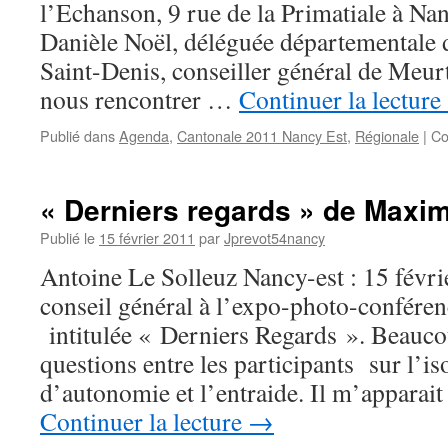
l’Echanson, 9 rue de la Primatiale à Nan
Danièle Noël, déléguée départemental
Saint-Denis, conseiller général de Meur
nous rencontrer …
Continuer la lecture
Publié dans
Agenda
,
Cantonale 2011 Nancy Est
,
Régionale
|
Co
« Derniers regards » de Maxim
Publié le
15 février 2011
par
Jprevot54nancy
Antoine Le Solleuz Nancy-est : 15 févrie
conseil général à l’expo-photo-conférence
intitulée « Derniers Regards ». Beauco
questions entre les participants sur l’is
d’autonomie et l’entraide. Il m’apparai
Continuer la lecture
→